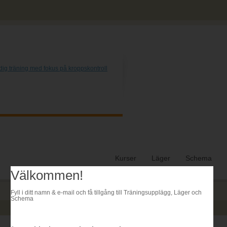
Kurser
Läger
Schema
Välkommen!
Fyll i ditt namn & e-mail och få tillgång till Träningsupplägg, Läger och
Schema