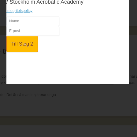
/ Stockholm Acrobatic Academy
Integritetspolicy
te trevliga Öppet Hus
 dotter anmälde sig till en provlektion i
tennis
söndag den 22/9 kl 15. Men hon har änd
 kl 18 på GIH. Har du platser kvar? Hon är även anmäld till
Friidrott
på söndagar.
ande. Det är så man inspirerar unga.