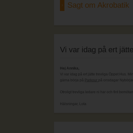
Sagt om Akrobatik
Vi var idag på ert jät
Hej Annika,
Vi var idag på ert jätte trevliga Öppet Hus. Min
gärna börja på
Parkour
på onsdagar Nybörjare
Otroligt trevliga ledare ni har och fint bemöt
Hälsningar, Lota