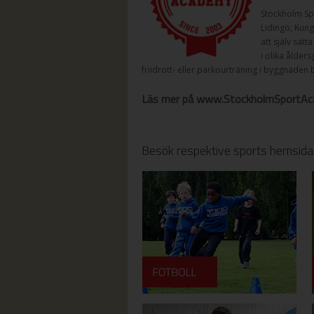
Stockholm Sp
Lidingö, Kung
att själv sät
i olika ålder
friidrott- eller parkourträning i byggnaden 
Läs mer på www.StockholmSportAc
Besök respektive sports hemsida 