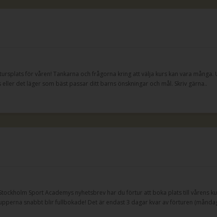
rtursplats för våren! Tankarna och frågorna kring att välja kurs kan vara många. U
s eller det läger som bäst passar ditt barns önskningar och mål. Skriv gärna..
Stockholm Sport Academys nyhetsbrev har du förtur att boka plats till vårens k
upperna snabbt blir fullbokade! Det är endast 3 dagar kvar av förturen (månda