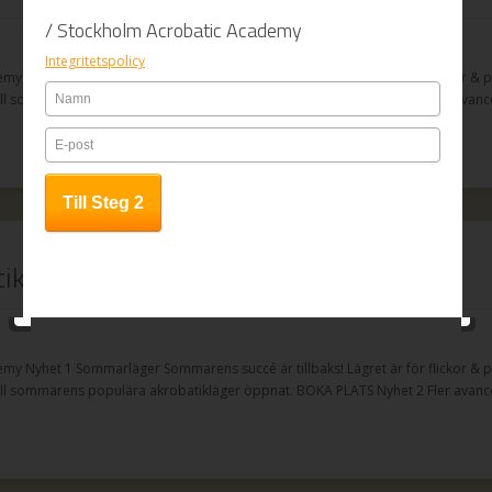
/ Stockholm Acrobatic Academy
Integritetspolicy
my Nyhet 1 Sommarläger Sommarens succé är tillbaks! Lägret är för flickor & po
ill sommarens populära akrobatikläger öppnat. BOKA PLATS Nyhet 2 Fler avance
tiken!
my Nyhet 1 Sommarläger Sommarens succé är tillbaks! Lägret är för flickor & po
ill sommarens populära akrobatikläger öppnat. BOKA PLATS Nyhet 2 Fler avance