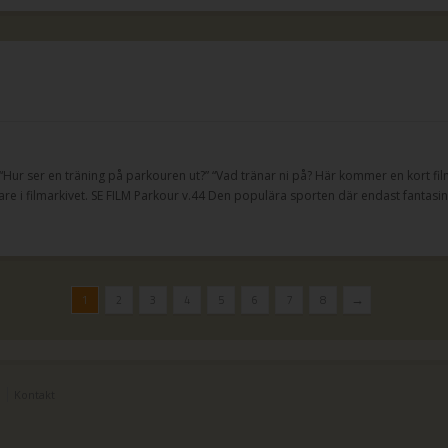
Hur ser en träning på parkouren ut?” “Vad tränar ni på? Här kommer en kort fil
are i filmarkivet.​​​​​​​ SE FILM Parkour v.44 Den populära sporten där endast fantasi
→
1
2
3
4
5
6
7
8
Kontakt