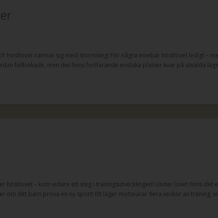
ger
m och höstlovet närmar sig med stormsteg! För några innebär höstlovet ledigt –
 redan fullbokade, men det finns fortfarande enstaka platser kvar på utvalda lä
r höstlovet – kom vidare ett steg i träningsutvecklingen! Under lovet finns det en
g eller om ditt barn prova en ny sport! Ett läger motsvarar flera veckor av träning,