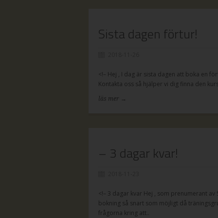
Sista dagen förtur!
2018-11-26
<!– Hej , I dag är sista dagen att boka en fö
Kontakta oss så hjälper vi dig finna den kur
läs mer →
– 3 dagar kvar!
2018-11-23
<!– 3 dagar kvar Hej , som prenumerant av 
bokning så snart som möjligt då träningsgr
frågorna kring att..