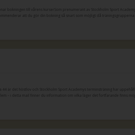
dag öppnar bokningen till vårens kurserSom prenumerant av Stockholm Sport Academ
kommenderar att du gör din bokning så snart som möjligt då träningsgrupperna s
 44 är det höstlov och Stockholm Sport Academys terminsträning har uppehåll
em – i detta mail finner du information om vilka läger det fortfarande finns möjli