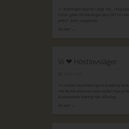
<!– Bokningen öppnar i dag! ​​​​​​​ Hej , I 
Förtur gäller till måndagen den 26/11Vi re
plats:1. Barn, ungdomar..
läs mer →
Vi ❤ Höstlovsläger
2018-10-25
<!– Höstlov Stockholm Sport Academy Vecka
Har du inte planerat nästa vecka? Inga probl
& utmanande träning! När: Måndag..
läs mer →