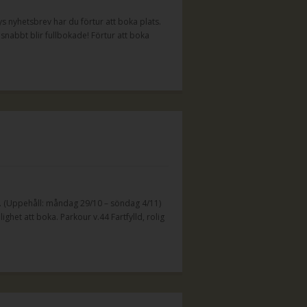
ys nyhetsbrev har du förtur att boka plats.
nabbt blir fullbokade! Förtur att boka
. (Uppehåll: måndag 29/10 – söndag 4/11)
ghet att boka. Parkour v.44 Fartfylld, rolig