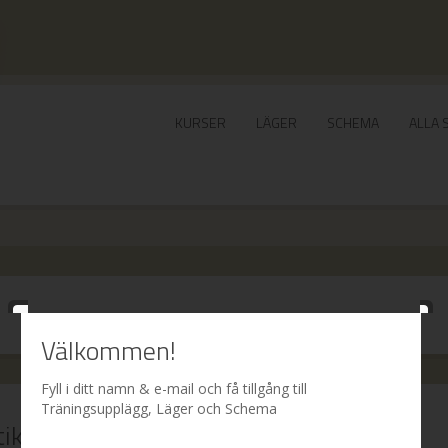
KURSER
LÄGER
SCHEMA
ALLA 
Välkommen!
Fyll i ditt namn & e-mail och få tillgång till
Träningsupplägg, Läger och Schema
tiken!