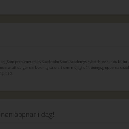
emy Hej ,Som prenumerant av Stockholm Sport Academys nyhetsbrev har du förtur at
nderar att du gör din bokning så snart som möjligt då träningsgrupperna snabb
ng med..
inen öppnar i dag!