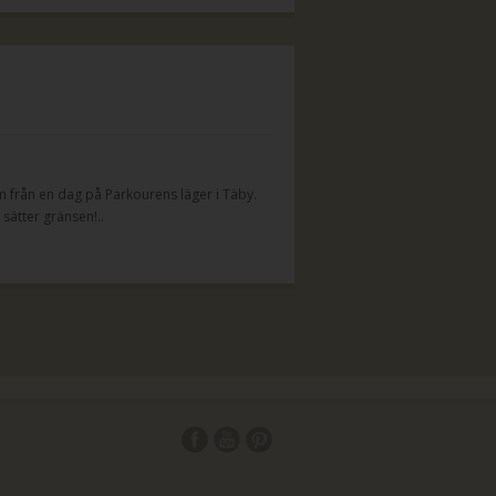
m från en dag på Parkourens läger i Täby.
n sätter gränsen!..
Smartsvar AI