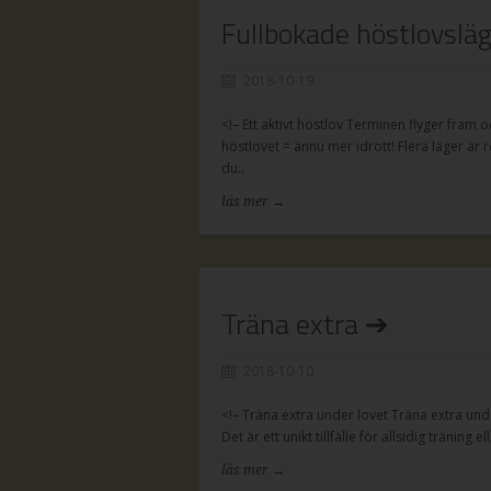
Fullbokade höstlovslä
2018-10-19
<!– Ett aktivt höstlov Terminen flyger fra
höstlovet = ännu mer idrott! Flera läger är
du..
läs mer →
Träna extra ➔
2018-10-10
<!– Träna extra under lovet Träna extra unde
Det är ett unikt tillfälle för allsidig tränin
läs mer →