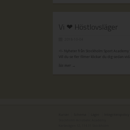
Vi ❤ Höstlovsläger
2018-10-04
<!– Nyheter från Stockholm Sport Academy “
Vill du se fler filmer klickar du dig sedan vid
läs mer →
Kurser
Schema
Läger
Integritetspolicy
Stockholm Acrobatic Academy
Karlavägen 12, 114 31 Stockholm