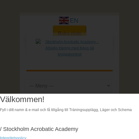
EN
Boka plats
Välkommen!
Hem
|
Akrobatikläger
| Akrobatikläger - Påsklov -
Södermalm
Fyll i ditt namn & e-mail och få tillgång till Träningsupplägg, Läger och Schema
/ Stockholm Acrobatic Academy
Akrobatikläger –
Integritetspolicy