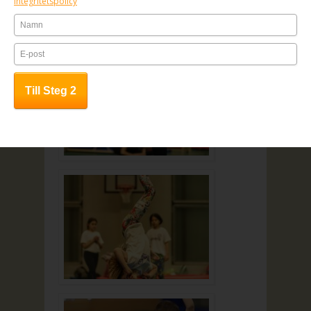
Integritetspolicy
Hoppa in i Bildarkivet och se Akrobatikens
lovträning