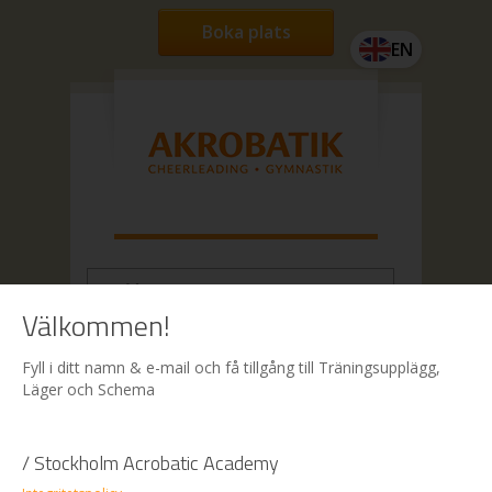
Boka plats
EN
Välkommen!
Hem
|
Bildarkiv
| Bilder: Akrobatik läger
Fyll i ditt namn & e-mail och få tillgång till Träningsupplägg,
Läger och Schema
Bilder: Akrobatik läger
/ Stockholm Acrobatic Academy