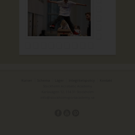
Kurser
Schema
Läger
Integritetspolicy
Kontakt
Stockholm Acrobatic Academy
Karlavägen 12, 114 31 Stockholm
info@stockholmsportacademy.se