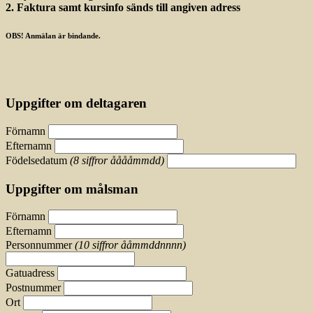
2. Faktura samt kursinfo sänds till angiven adress
OBS! Anmälan är bindande.
Uppgifter om deltagaren
Förnamn
Efternamn
Födelsedatum
(8 siffror ååååmmdd)
Uppgifter om målsman
Förnamn
Efternamn
Personnummer
(10 siffror ååmmddnnnn)
Gatuadress
Postnummer
Ort