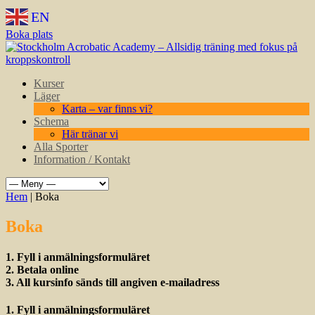
EN
Boka plats
Kurser
Läger
Karta – var finns vi?
Schema
Här tränar vi
Alla Sporter
Information / Kontakt
Hem
| Boka
Boka
1. Fyll i anmälningsformuläret
2. Betala online
3. All kursinfo sänds till angiven e-mailadress
1. Fyll i anmälningsformuläret