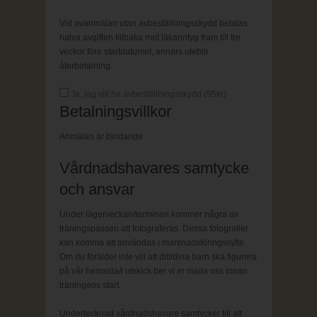
Vid avanmälan utan avbeställningsskydd betalas
halva avgiften tillbaka mot läkarintyg fram till tre
veckor före startdatumet, annars uteblir
återbetalning.
Ja, jag vill ha avbeställningsskydd (
95
kr)
Betalningsvillkor
Anmälan är bindande.
Vårdnadshavares samtycke
och ansvar
Under lägerveckan/terminen kommer några av
träningspassen att fotograferas. Dessa fotografier
kan komma att användas i marknadsföringssyfte.
Om du förälder inte vill att ditt/dina barn ska figurera
på vår hemsida/i utskick ber vi er maila oss innan
träningens start.
Undertecknad vårdnadshavare samtycker till att