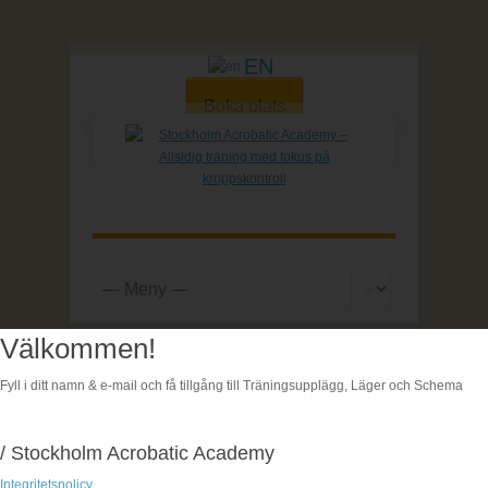
EN
Boka plats
Välkommen!
Hem
| Boka
Fyll i ditt namn & e-mail och få tillgång till Träningsupplägg, Läger och Schema
Boka
/ Stockholm Acrobatic Academy
Integritetspolicy