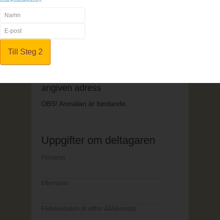
1. Fyll i anmälningsformuläret
2. Betala online
3. All kursinfo sänds till angiven e-
mailadress
1. Fyll i anmälningsformuläret
2. Faktura samt kursinfo sänds till
angiven adress
OBS! Anmälan är bindande.
Uppgifter om deltagaren
Förnamn
Efternamn
Födelsedatum
(8 siffror ååååmmdd)