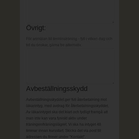
Övrigt:
För anmälan till terminsträning - fyll i vilken dag och
tid du önskar, gärna tre alternativ.
Avbeställningsskydd
Avbeställningsskyddet ger full återbetalning mot
läkarintyg, med avdrag för återbetalningsskyddet.
Av läkarintyget ska det klart och tydligt framgå att
man inte kan vara fysiskt aktiv under
träningen/träningslägret. Vi ska ha intyget 48
timmar innan kursstart. Skicka det via post till
adressen du finner under "Kontakt".