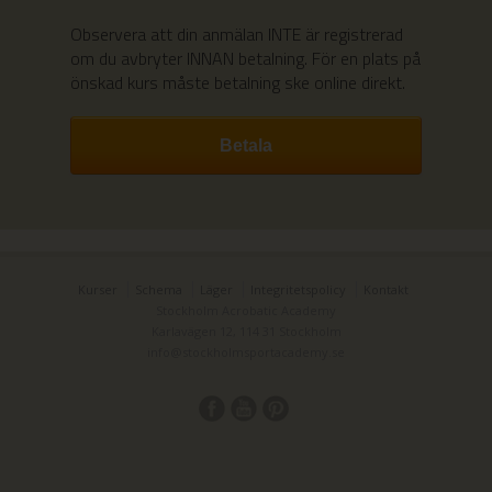
Observera att din anmälan INTE är registrerad
om du avbryter INNAN betalning.
För en plats på
önskad kurs måste betalning ske online direkt.
Kurser
Schema
Läger
Integritetspolicy
Kontakt
Stockholm Acrobatic Academy
Karlavägen 12, 114 31 Stockholm
info@stockholmsportacademy.se
Smartsvar AI