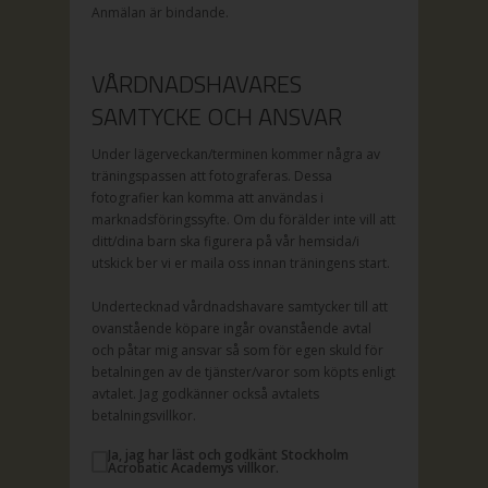
Anmälan är bindande.
VÅRDNADSHAVARES
SAMTYCKE OCH ANSVAR
Under lägerveckan/terminen kommer några av
träningspassen att fotograferas. Dessa
fotografier kan komma att användas i
marknadsföringssyfte. Om du förälder inte vill att
ditt/dina barn ska figurera på vår hemsida/i
utskick ber vi er maila oss innan träningens start.
Undertecknad vårdnadshavare samtycker till att
ovanstående köpare ingår ovanstående avtal
och påtar mig ansvar så som för egen skuld för
betalningen av de tjänster/varor som köpts enligt
avtalet. Jag godkänner också avtalets
betalningsvillkor.
Ja, jag har läst och godkänt Stockholm
Acrobatic Academys villkor.