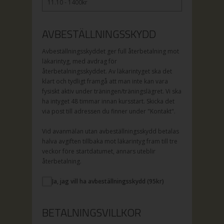
11.10 - 1400kr
AVBESTÄLLNINGSSKYDD
Avbeställningsskyddet ger full återbetalning mot
läkarintyg, med avdrag för
återbetalningsskyddet. Av läkarintyget ska det
klart och tydligt framgå att man inte kan vara
fysiskt aktiv under träningen/träningslägret. Vi ska
ha intyget 48 timmar innan kursstart. Skicka det
via post till adressen du finner under "Kontakt".
Vid avanmälan utan avbeställningsskydd betalas
halva avgiften tillbaka mot läkarintyg fram till tre
veckor före startdatumet, annars uteblir
återbetalning.
Ja, jag vill ha avbeställningsskydd (
95
kr)
BETALNINGSVILLKOR