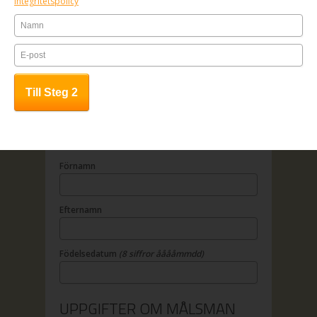
Integritetspolicy
1. Fyll i anmälningsformuläret
2. Betala online
3. All kursinfo sänds till angiven e-
mailadress
OBS! Anmälan är bindande.
UPPGIFTER OM DELTAGAREN
Förnamn
Efternamn
Födelsedatum
(8 siffror ååååmmdd)
UPPGIFTER OM MÅLSMAN