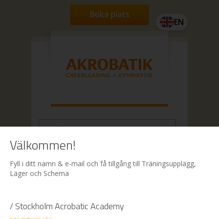
Boka plats
EN
Välkommen!
Hem
| Boka
Fyll i ditt namn & e-mail och få tillgång till Träningsupplägg,
Läger och Schema
Boka
/ Stockholm Acrobatic Academy