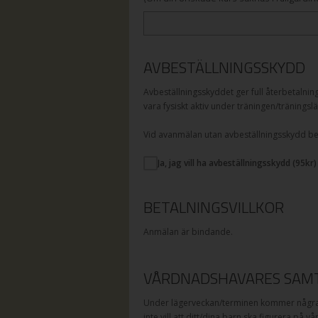
AVBESTÄLLNINGSSKYDD
Avbeställningsskyddet ger full återbetalnin
vara fysiskt aktiv under träningen/träningslä
Vid avanmälan utan avbeställningsskydd betal
Ja, jag vill ha avbeställningsskydd (
95
kr)
BETALNINGSVILLKOR
Anmälan är bindande.
VÅRDNADSHAVARES SAMT
Under lägerveckan/terminen kommer några a
inte vill att ditt/dina barn ska figurera på v