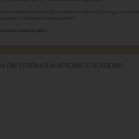
l att ovanstående köpare ingår ovanstående avtal och påtar mig ansvar så som
 godkänner också avtalets betalningsvillkor.
Acrobatic Academys villkor.
ION OM STOCKHOLM ACROBATIC ACADEMY?