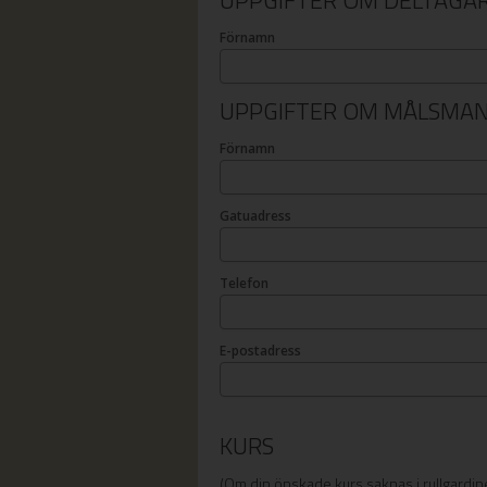
UPPGIFTER OM DELTAGA
Förnamn
UPPGIFTER OM MÅLSMA
Förnamn
Gatuadress
Telefon
E-postadress
KURS
(Om din önskade kurs saknas i rullgardine