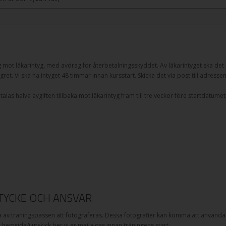
g mot läkarintyg, med avdrag för återbetalningsskyddet. Av läkarintyget ska det k
gret. Vi ska ha intyget 48 timmar innan kursstart. Skicka det via post till adresse
as halva avgiften tillbaka mot läkarintyg fram till tre veckor före startdatumet,
YCKE OCH ANSVAR
v träningspassen att fotograferas. Dessa fotografier kan komma att användas
år hemsida/i utskick ber vi er maila oss innan träningens start.