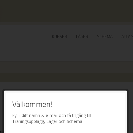
KURSER
LÄGER
SCHEMA
ALLA 
Välkommen!
Fyll i ditt namn & e-mail och få tillgång till
Träningsupplägg, Läger och Schema