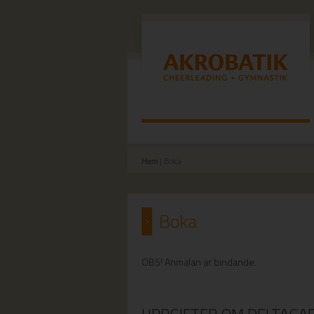
Hem
| Boka
Boka
OBS! Anmälan är bindande.