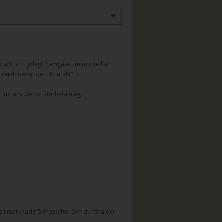
lart och tydligt framgå att man inte kan
n du finner under "Kontakt".
 annars uteblir återbetalning.
 i marknadsföringssyfte. Om du förälder