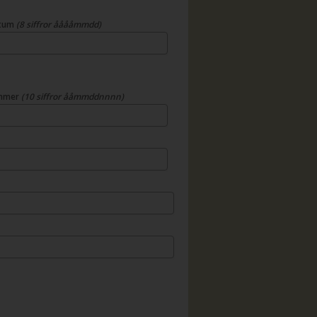
atum
(8 siffror ååååmmdd)
mmer
(10 siffror ååmmddnnnn)