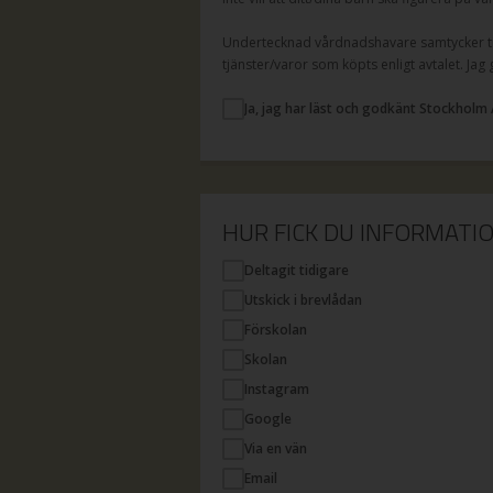
Undertecknad vårdnadshavare samtycker til
tjänster/varor som köpts enligt avtalet. Jag
Ja, jag har läst och godkänt Stockholm 
HUR FICK DU INFORMAT
Deltagit tidigare
Utskick i brevlådan
Förskolan
Skolan
Instagram
Google
Via en vän
Email