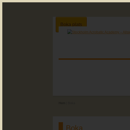
Boka plats
Hem
| Boka
Boka