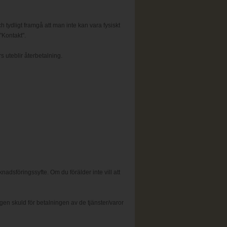
h tydligt framgå att man inte kan vara fysiskt
"Kontakt".
s uteblir återbetalning.
dsföringssyfte. Om du förälder inte vill att
n skuld för betalningen av de tjänster/varor