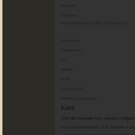
Förnamn
Efternamn
Personnummer
(10 siffror ååmmddnnnn)
Gatuadress
Postnummer
Ort
Telefon
Mobil
E-postadress
Bekräfta E-postadress
Kurs
(Om din önskade kurs saknas i rullgardi
Play & Learn Akrobatik 2-3 år (Förälder- & ba