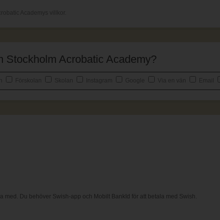
robatic Academys villkor.
 om Stockholm Acrobatic Academy?
an
Förskolan
Skolan
Instagram
Google
Via en vän
Email
ala med. Du behöver Swish-app och Mobilt BankId för att betala med Swish.