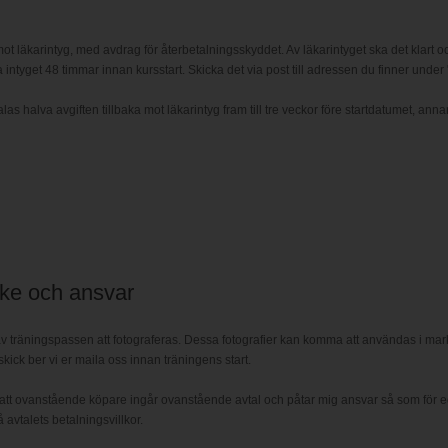
ot läkarintyg, med avdrag för återbetalningsskyddet. Av läkarintyget ska det klart oc
 intyget 48 timmar innan kursstart. Skicka det via post till adressen du finner under 
 halva avgiften tillbaka mot läkarintyg fram till tre veckor före startdatumet, annar
ke och ansvar
räningspassen att fotograferas. Dessa fotografier kan komma att användas i markna
skick ber vi er maila oss innan träningens start.
tt ovanstående köpare ingår ovanstående avtal och påtar mig ansvar så som för ege
avtalets betalningsvillkor.