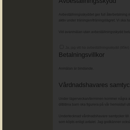
Avbeställningsskydd
Avbeställningsskyddet ger full återbetalning m
aktiv under träningen/träningslägret. Vi ska ha
Vid avanmälan utan avbeställningsskydd betalas
Ja, jag vill ha avbeställningsskydd (
95
kr)
Betalningsvillkor
Anmälan är bindande.
Vårdnadshavares samtyc
Under lägerveckan/terminen kommer några av t
ditt/dina barn ska figurera på vår hemsida/i ut
Undertecknad vårdnadshavare samtycker till a
som köpts enligt avtalet. Jag godkänner också 