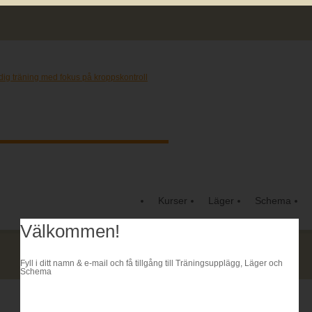
Kurser
Läger
Schema
Välkommen!
Fyll i ditt namn & e-mail och få tillgång till Träningsupplägg, Läger och
Schema