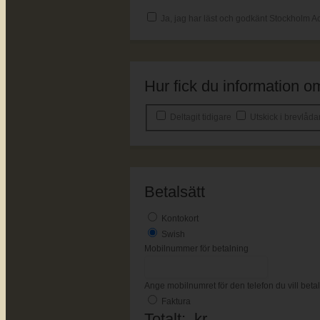
Ja, jag har läst och godkänt Stockholm Ac
Hur fick du information
Deltagit tidigare
Utskick i brevlåd
Betalsätt
Kontokort
Swish
Mobilnummer för betalning
Ange mobilnumret för den telefon du vill bet
Faktura
Totalt:
kr