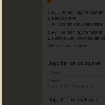
1. Fyll i anmälningsformuläret
2. Betala online
3. All kursinfo sänds till angiv
1. Fyll i anmälningsformuläret
2. Faktura samt kursinfo sänds 
OBS! Anmälan är bindande.
Uppgifter om deltagaren
Förnamn
Efternamn
Födelsedatum
(8 siffror ååååmmdd)
Uppgifter om målsman