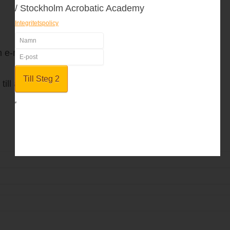
/ Stockholm Acrobatic Academy
Integritetspolicy
en e-mailadress
till angiven adress