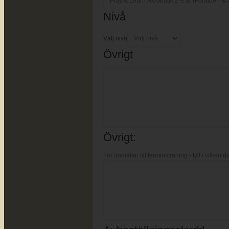
Nivå
Välj nivå
Övrigt
Övrigt:
För anmälan till terminsträning - fyll i vilken d