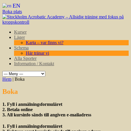
EN
Boka plats
Kurser
Läger
Karta – var finns vi?
Schema
Här tränar vi
Alla Sporter
Information / Kontakt
Hem
| Boka
Boka
1. Fyll i anmälningsformuläret
2. Betala online
3. All kursinfo sänds till angiven e-mailadress
1. Fyll i anmälningsformuläret