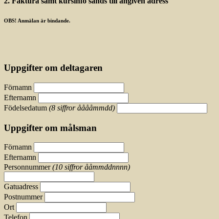
2. Faktura samt kursinfo sänds till angiven adress
OBS! Anmälan är bindande.
Uppgifter om deltagaren
Förnamn
Efternamn
Födelsedatum
(8 siffror ååååmmdd)
Uppgifter om målsman
Förnamn
Efternamn
Personnummer
(10 siffror ååmmddnnnn)
Gatuadress
Postnummer
Ort
Telefon