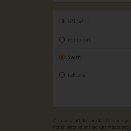
BETALSÄTT
Kontokort
Swish
Mobilnummer för betalning
Faktura
Ange mobilnumret för den telefon du 
och Mobilt BankId för att betala med 
Observera att din anmälan INTE är regis
För en plats på önskad kurs måste betaln