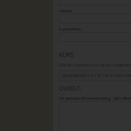
Telefon
E-postadress
KURS
(Om din önskade kurs saknas i rullgardine
Akrobatik Nivå 2, 6-7 år, 14v HT 2026, Fol
ÖVRIGT:
För anmälan till terminsträning - fyll i vilk