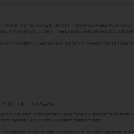
g mot läkarintyg, med avdrag för återbetalningsskyddet. Av läkarintyget ska det k
gret. Vi ska ha intyget 48 timmar innan kursstart. Skicka det via post till adresse
as halva avgiften tillbaka mot läkarintyg fram till tre veckor före startdatumet,
YCKE OCH ANSVAR
v träningspassen att fotograferas. Dessa fotografier kan komma att användas
år hemsida/i utskick ber vi er maila oss innan träningens start.
l att ovanstående köpare ingår ovanstående avtal och påtar mig ansvar så som