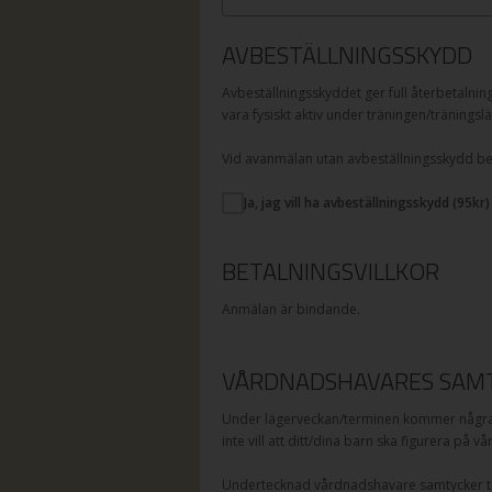
AVBESTÄLLNINGSSKYDD
Avbeställningsskyddet ger full återbetalnin
vara fysiskt aktiv under träningen/träningslä
Vid avanmälan utan avbeställningsskydd betal
Ja, jag vill ha avbeställningsskydd (
95
kr)
BETALNINGSVILLKOR
Anmälan är bindande.
VÅRDNADSHAVARES SAMT
Under lägerveckan/terminen kommer några a
inte vill att ditt/dina barn ska figurera på v
Undertecknad vårdnadshavare samtycker til