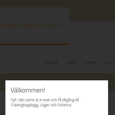
KURSER
LÄGER
SCHEMA
ALLA 
Välkommen!
Fyll i ditt namn & e-mail och få tillgång till
Träningsupplägg, Läger och Schema