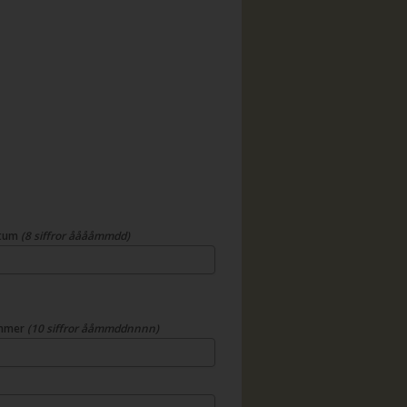
atum
(8 siffror ååååmmdd)
mmer
(10 siffror ååmmddnnnn)