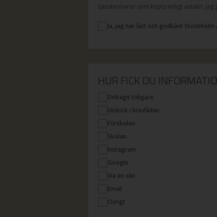
tjänster/varor som köpts enligt avtalet. Jag
Ja, jag har läst och godkänt Stockholm 
HUR FICK DU INFORMAT
Deltagit tidigare
Utskick i brevlådan
Förskolan
Skolan
Instagram
Google
Via en vän
Email
Övrigt