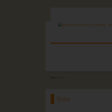
Hem
| Boka
Boka