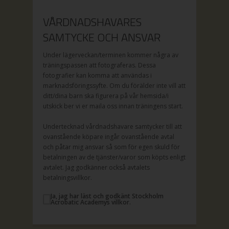
VÅRDNADSHAVARES
SAMTYCKE OCH ANSVAR
Under lägerveckan/terminen kommer några av
träningspassen att fotograferas. Dessa
fotografier kan komma att användas i
marknadsföringssyfte. Om du förälder inte vill att
ditt/dina barn ska figurera på vår hemsida/i
utskick ber vi er maila oss innan träningens start.
Undertecknad vårdnadshavare samtycker till att
ovanstående köpare ingår ovanstående avtal
och påtar mig ansvar så som för egen skuld för
betalningen av de tjänster/varor som köpts enligt
avtalet. Jag godkänner också avtalets
betalningsvillkor.
Ja, jag har läst och godkänt Stockholm
Acrobatic Academys villkor.