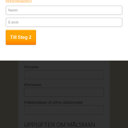
Integritetspolicy
1. Fyll i anmälningsformuläret
2. Betala online
3. All kursinfo sänds till angiven e-
mailadress
OBS! Anmälan är bindande.
UPPGIFTER OM DELTAGAREN
Förnamn
Efternamn
Födelsedatum
(8 siffror ååååmmdd)
UPPGIFTER OM MÅLSMAN