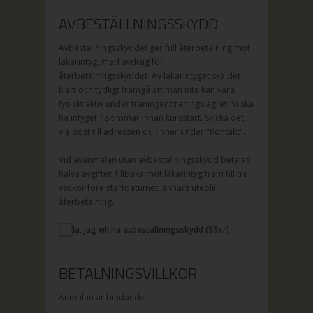
AVBESTÄLLNINGSSKYDD
Avbeställningsskyddet ger full återbetalning mot
läkarintyg, med avdrag för
återbetalningsskyddet. Av läkarintyget ska det
klart och tydligt framgå att man inte kan vara
fysiskt aktiv under träningen/träningslägret. Vi ska
ha intyget 48 timmar innan kursstart. Skicka det
via post till adressen du finner under "Kontakt".
Vid avanmälan utan avbeställningsskydd betalas
halva avgiften tillbaka mot läkarintyg fram till tre
veckor före startdatumet, annars uteblir
återbetalning.
Ja, jag vill ha avbeställningsskydd (
95
kr)
BETALNINGSVILLKOR
Anmälan är bindande.