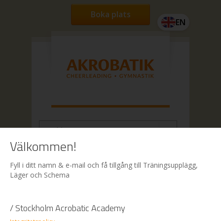
Boka plats
EN
Välkommen!
Hem
| Boka
Fyll i ditt namn & e-mail och få tillgång till Träningsupplägg,
Läger och Schema
Boka
/ Stockholm Acrobatic Academy