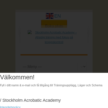
EN
Boka plats
Välkommen!
Hem
| Boka
Fyll i ditt namn & e-mail och få tillgång till Träningsupplägg, Läger och Schema
Boka
/ Stockholm Acrobatic Academy
Integritetspolicy