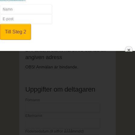
1. Fyll i anmälningsformuläret
2. Betala online
3. All kursinfo sänds till angiven e-
mailadress
1. Fyll i anmälningsformuläret
2. Faktura samt kursinfo sänds till
angiven adress
OBS! Anmälan är bindande.
Uppgifter om deltagaren
Förnamn
Efternamn
Födelsedatum
(8 siffror ååååmmdd)