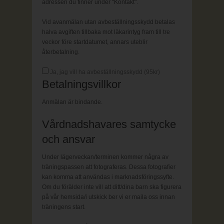
adressen du finner under "Kontakt".
Vid avanmälan utan avbeställningsskydd betalas
halva avgiften tillbaka mot läkarintyg fram till tre
veckor före startdatumet, annars uteblir
återbetalning.
Ja, jag vill ha avbeställningsskydd (
95
kr)
Betalningsvillkor
Anmälan är bindande.
Vårdnadshavares samtycke
och ansvar
Under lägerveckan/terminen kommer några av
träningspassen att fotograferas. Dessa fotografier
kan komma att användas i marknadsföringssyfte.
Om du förälder inte vill att ditt/dina barn ska figurera
på vår hemsida/i utskick ber vi er maila oss innan
träningens start.