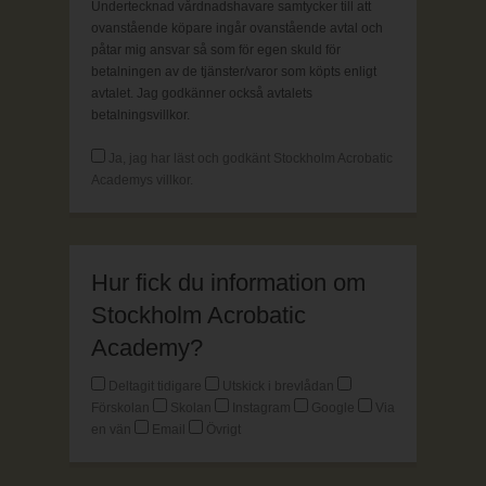
Undertecknad vårdnadshavare samtycker till att
ovanstående köpare ingår ovanstående avtal och
påtar mig ansvar så som för egen skuld för
betalningen av de tjänster/varor som köpts enligt
avtalet. Jag godkänner också avtalets
betalningsvillkor.
Ja, jag har läst och godkänt Stockholm Acrobatic
Academys villkor.
Hur fick du information om
Stockholm Acrobatic
Academy?
Deltagit tidigare
Utskick i brevlådan
Förskolan
Skolan
Instagram
Google
Via
en vän
Email
Övrigt