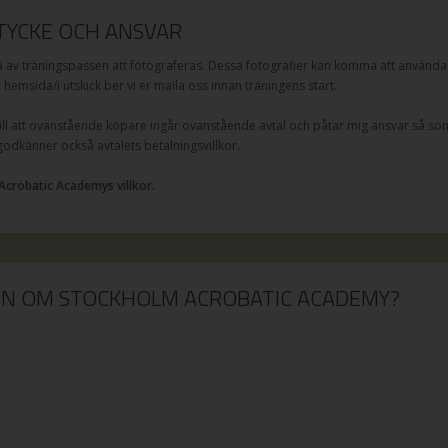
YCKE OCH ANSVAR
v träningspassen att fotograferas. Dessa fotografier kan komma att användas
år hemsida/i utskick ber vi er maila oss innan träningens start.
l att ovanstående köpare ingår ovanstående avtal och påtar mig ansvar så som
 godkänner också avtalets betalningsvillkor.
Acrobatic Academys villkor.
ION OM STOCKHOLM ACROBATIC ACADEMY?