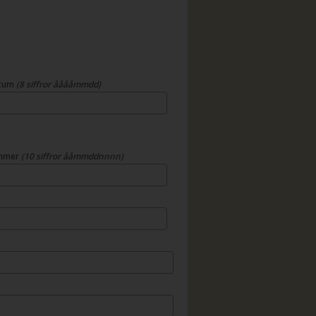
atum
(8 siffror ååååmmdd)
mmer
(10 siffror ååmmddnnnn)