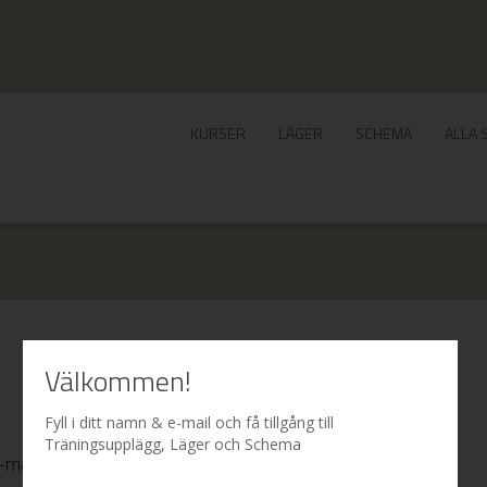
KURSER
LÄGER
SCHEMA
ALLA 
Välkommen!
Fyll i ditt namn & e-mail och få tillgång till
Träningsupplägg, Läger och Schema
 e-mailadress