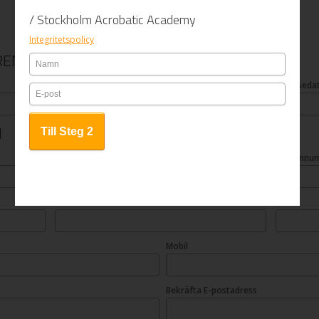
/ Stockholm Acrobatic Academy
Integritetspolicy
REN
Efternamn
Födelsed
N
Efternamn
Personnu
Postnummer
Ort
Mobil
Bekräfta E-postadress