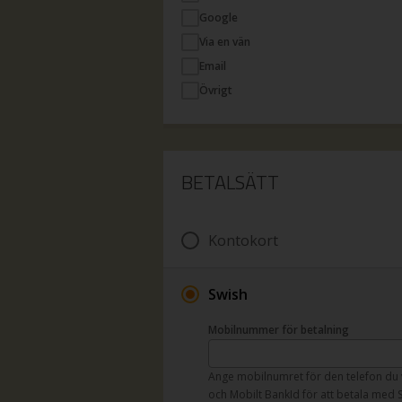
Google
Via en vän
Email
Övrigt
BETALSÄTT
Kontokort
Swish
Mobilnummer för betalning
Ange mobilnumret för den telefon du 
och Mobilt BankId för att betala med 