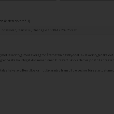
n är den tyvärr full)
sundsskolan, Start v.36, Onsdag kl 16.30-17.20 - 2500kr
g mot läkarintyg, med avdrag för återbetalningsskyddet. Av läkarintyget ska det k
gret. Vi ska ha intyget 48 timmar innan kursstart. Skicka det via post till adresse
as halva avgiften tillbaka mot läkarintyg fram till tre veckor före startdatumet,