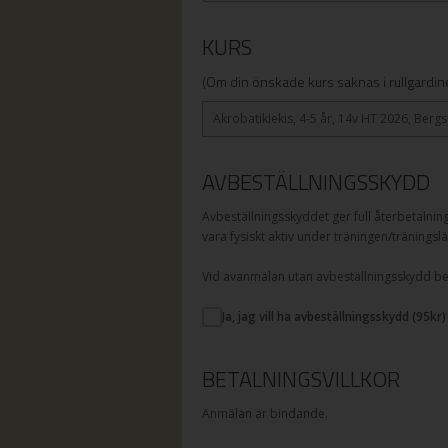
KURS
(Om din önskade kurs saknas i rullgardine
Akrobatiklekis, 4-5 år, 14v HT 2026, Berg
AVBESTÄLLNINGSSKYDD
Avbeställningsskyddet ger full återbetalnin
vara fysiskt aktiv under träningen/träningslä
Vid avanmälan utan avbeställningsskydd betal
Ja, jag vill ha avbeställningsskydd (
95
kr)
BETALNINGSVILLKOR
Anmälan är bindande.