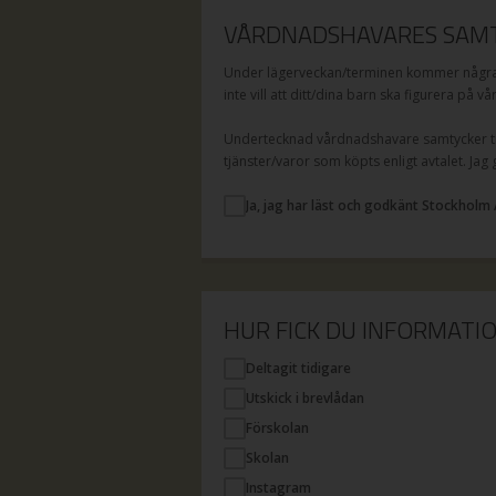
VÅRDNADSHAVARES SAMT
Under lägerveckan/terminen kommer några a
inte vill att ditt/dina barn ska figurera på v
Undertecknad vårdnadshavare samtycker til
tjänster/varor som köpts enligt avtalet. Jag
Ja, jag har läst och godkänt Stockholm 
HUR FICK DU INFORMAT
Deltagit tidigare
Utskick i brevlådan
Förskolan
Skolan
Instagram