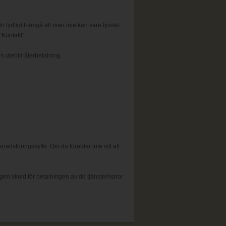
h tydligt framgå att man inte kan vara fysiskt
"Kontakt".
s uteblir återbetalning.
dsföringssyfte. Om du förälder inte vill att
n skuld för betalningen av de tjänster/varor