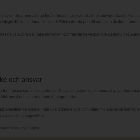
ot läkarintyg, med avdrag för återbetalningsskyddet. Av läkarintyget ska det klart oc
 intyget 48 timmar innan kursstart. Skicka det via post till adressen du finner under 
 halva avgiften tillbaka mot läkarintyg fram till tre veckor före startdatumet, annar
ke och ansvar
räningspassen att fotograferas. Dessa fotografier kan komma att användas i markna
skick ber vi er maila oss innan träningens start.
tt ovanstående köpare ingår ovanstående avtal och påtar mig ansvar så som för ege
avtalets betalningsvillkor.
obatic Academys villkor.