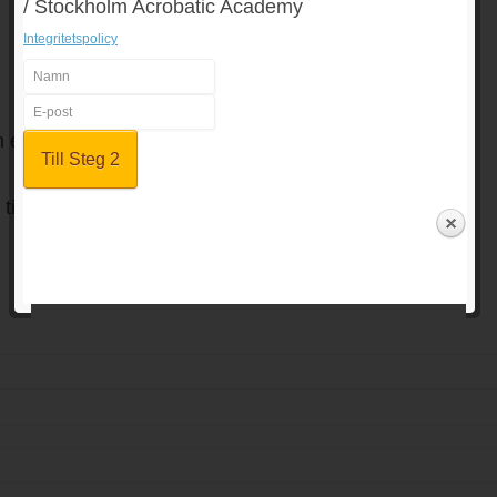
/ Stockholm Acrobatic Academy
Integritetspolicy
en e-mailadress
till angiven adress