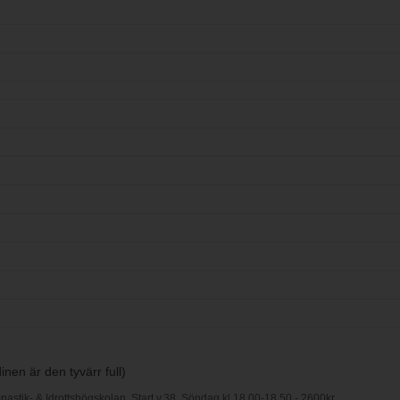
nen är den tyvärr full)
astik- & Idrottshögskolan, Start v.38, Söndag kl 18.00-18.50 - 2600kr