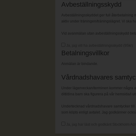
Avbeställningsskydd
Avbeställningsskyddet ger full återbetalning m
aktiv under träningen/träningslägret. Vi ska ha
Vid avanmälan utan avbeställningsskydd betalas
Ja, jag vill ha avbeställningsskydd (
95
kr)
Betalningsvillkor
Anmälan är bindande.
Vårdnadshavares samtyc
Under lägerveckan/terminen kommer några av t
ditt/dina barn ska figurera på vår hemsida/i ut
Undertecknad vårdnadshavare samtycker till a
som köpts enligt avtalet. Jag godkänner också 
Ja, jag har läst och godkänt Stockholm Acr