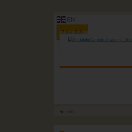
EN
Boka plats
Hem
| Boka