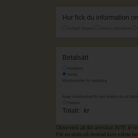
Hur fick du information
Deltagit tidigare
Utskick i brevlådan
Betalsätt
Kontokort
Swish
Mobilnummer för betalning
Ange mobilnumret för den telefon du vill bet
Faktura
Totalt:
kr
Observera att din anmälan INTE är re
För en plats på önskad kurs måste bet