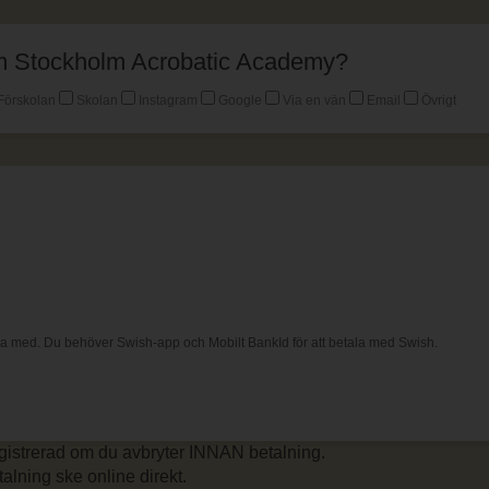
 om Stockholm Acrobatic Academy?
Förskolan
Skolan
Instagram
Google
Via en vän
Email
Övrigt
ala med. Du behöver Swish-app och Mobilt BankId för att betala med Swish.
gistrerad om du avbryter INNAN betalning.
alning ske online direkt.