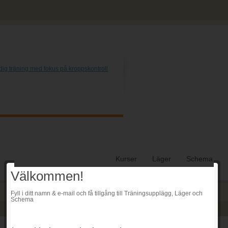
Kurser
Läger
Schema
Välkommen!
Fyll i ditt namn & e-mail och få tillgång till Träningsupplägg, Läger och
Schema