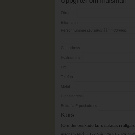
Uppgifter om målsman
Förnamn
Efternamn
Personnummer
(10 siffror ååmmddnnnn)
Gatuadress
Postnummer
Ort
Telefon
Mobil
E-postadress
Bekräfta E-postadress
Kurs
(Om din önskade kurs saknas i rullgardi
Akrobatik Nivå 3, 12-15 år, 12v HT 2026, Gymn