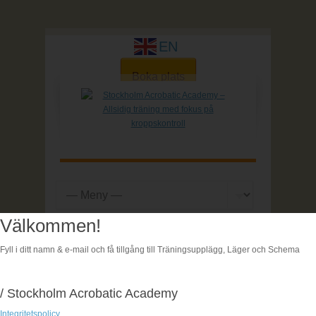
EN
Boka plats
Välkommen!
Hem
| Boka
Fyll i ditt namn & e-mail och få tillgång till Träningsupplägg, Läger och Schema
Boka
/ Stockholm Acrobatic Academy
Integritetspolicy