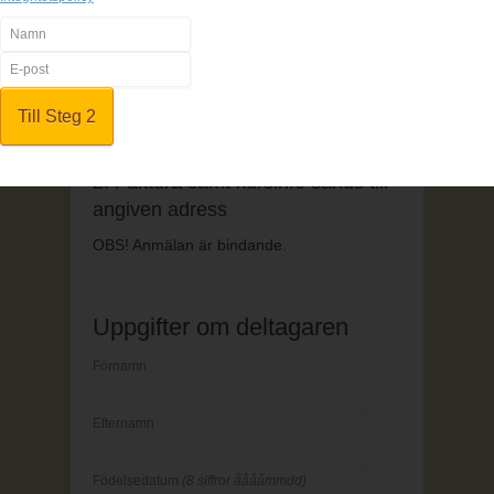
1. Fyll i anmälningsformuläret
2. Betala online
3. All kursinfo sänds till angiven e-
mailadress
1. Fyll i anmälningsformuläret
2. Faktura samt kursinfo sänds till
angiven adress
OBS! Anmälan är bindande.
Uppgifter om deltagaren
Förnamn
Efternamn
Födelsedatum
(8 siffror ååååmmdd)