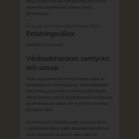
halva avgiften tillbaka mot läkarintyg fram till tre
veckor före startdatumet, annars uteblir
återbetalning.
Ja, jag vill ha avbeställningsskydd (
95
kr)
Betalningsvillkor
Anmälan är bindande.
Vårdnadshavares samtycke
och ansvar
Under lägerveckan/terminen kommer några av
träningspassen att fotograferas. Dessa fotografier
kan komma att användas i marknadsföringssyfte.
Om du förälder inte vill att ditt/dina barn ska figurera
på vår hemsida/i utskick ber vi er maila oss innan
träningens start.
Undertecknad vårdnadshavare samtycker till att
ovanstående köpare ingår ovanstående avtal och
påtar mig ansvar så som för egen skuld för