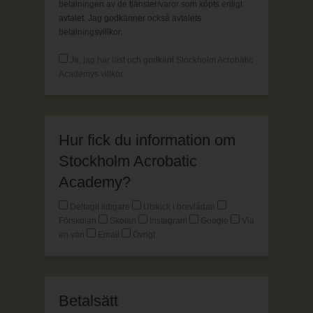
betalningen av de tjänster/varor som köpts enligt
avtalet. Jag godkänner också avtalets
betalningsvillkor.
Ja, jag har läst och godkänt Stockholm Acrobatic
Academys villkor.
Hur fick du information om
Stockholm Acrobatic
Academy?
Deltagit tidigare
Utskick i brevlådan
Förskolan
Skolan
Instagram
Google
Via
en vän
Email
Övrigt
Betalsätt