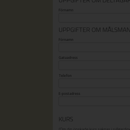
UPPGIFTER OM DELTAGA
Förnamn
UPPGIFTER OM MÅLSMA
Förnamn
Gatuadress
Telefon
E-postadress
KURS
(Om din önskade kurs saknas i rullgardine