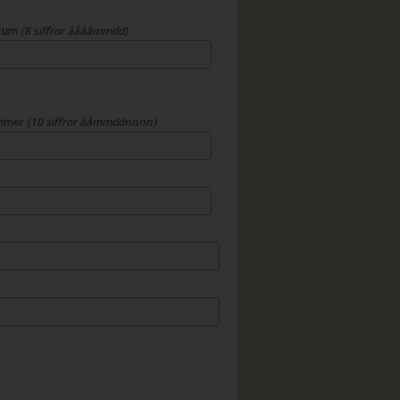
atum
(8 siffror ååååmmdd)
mmer
(10 siffror ååmmddnnnn)