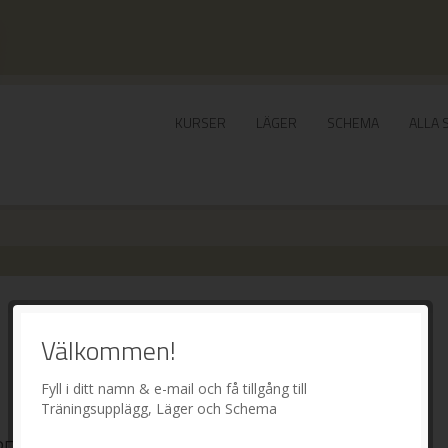
KURSER
LÄGER
SCHEMA
ALLA 
Välkommen!
Fyll i ditt namn & e-mail och få tillgång till
Träningsupplägg, Läger och Schema