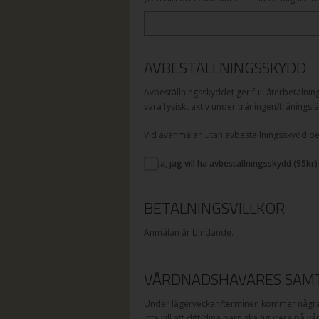
AVBESTÄLLNINGSSKYDD
Avbeställningsskyddet ger full återbetalnin
vara fysiskt aktiv under träningen/träningslä
Vid avanmälan utan avbeställningsskydd betal
Ja, jag vill ha avbeställningsskydd (
95
kr)
BETALNINGSVILLKOR
Anmälan är bindande.
VÅRDNADSHAVARES SAMT
Under lägerveckan/terminen kommer några a
inte vill att ditt/dina barn ska figurera på v