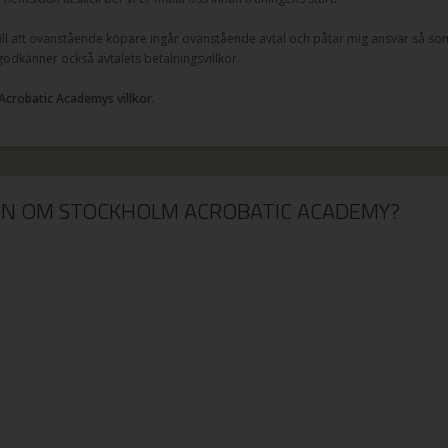
l att ovanstående köpare ingår ovanstående avtal och påtar mig ansvar så som
 godkänner också avtalets betalningsvillkor.
Acrobatic Academys villkor.
ION OM STOCKHOLM ACROBATIC ACADEMY?