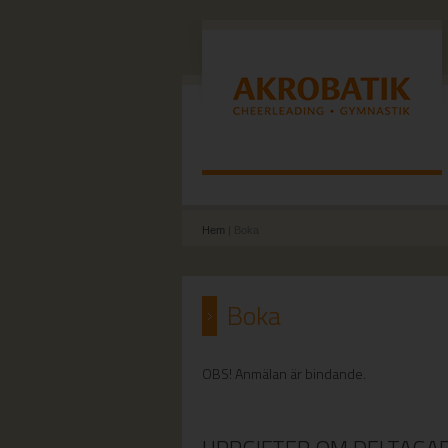
Hem
| Boka
Boka
OBS! Anmälan är bindande.