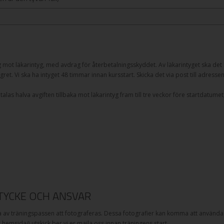
g mot läkarintyg, med avdrag för återbetalningsskyddet. Av läkarintyget ska det k
gret. Vi ska ha intyget 48 timmar innan kursstart. Skicka det via post till adresse
as halva avgiften tillbaka mot läkarintyg fram till tre veckor före startdatumet,
YCKE OCH ANSVAR
v träningspassen att fotograferas. Dessa fotografier kan komma att användas
år hemsida/i utskick ber vi er maila oss innan träningens start.