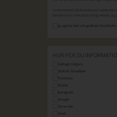
Undertecknad vårdnadshavare samtycker til
tjänster/varor som köpts enligt avtalet. Jag
Ja, jag har läst och godkänt Stockholm 
HUR FICK DU INFORMAT
Deltagit tidigare
Utskick i brevlådan
Förskolan
Skolan
Instagram
Google
Via en vän
Email