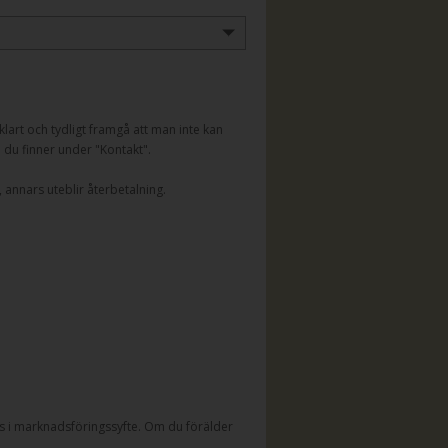
lart och tydligt framgå att man inte kan
n du finner under "Kontakt".
 annars uteblir återbetalning.
 i marknadsföringssyfte. Om du förälder