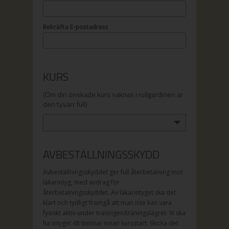
Bekräfta E-postadress
KURS
(Om din önskade kurs saknas i rullgardinen är
den tyvärr full)
AVBESTÄLLNINGSSKYDD
Avbeställningsskyddet ger full återbetalning mot
läkarintyg, med avdrag för
återbetalningsskyddet. Av läkarintyget ska det
klart och tydligt framgå att man inte kan vara
fysiskt aktiv under träningen/träningslägret. Vi ska
ha intyget 48 timmar innan kursstart. Skicka det