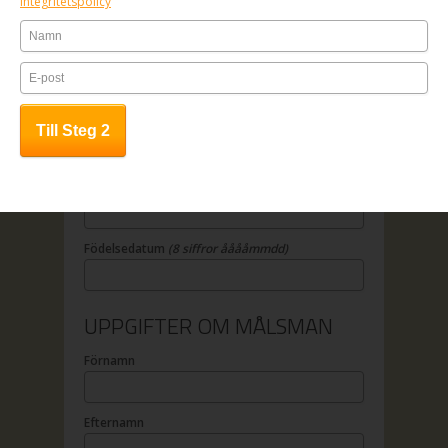
Integritetspolicy
OBS! Anmälan är bindande.
UPPGIFTER OM DELTAGAREN
Förnamn
Efternamn
Födelsedatum
(8 siffror ååååmmdd)
UPPGIFTER OM MÅLSMAN
Förnamn
Efternamn