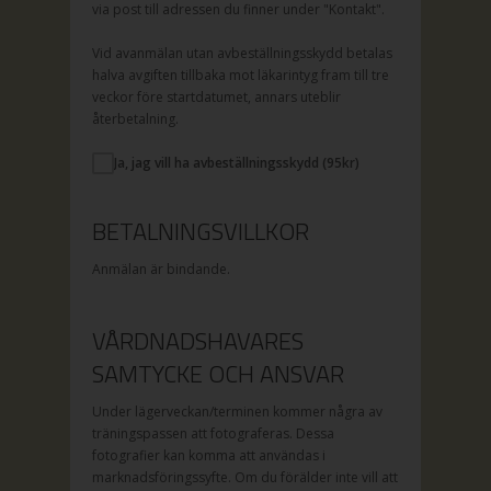
via post till adressen du finner under "Kontakt".
Vid avanmälan utan avbeställningsskydd betalas
halva avgiften tillbaka mot läkarintyg fram till tre
veckor före startdatumet, annars uteblir
återbetalning.
Ja, jag vill ha avbeställningsskydd (
95
kr)
BETALNINGSVILLKOR
Anmälan är bindande.
VÅRDNADSHAVARES
SAMTYCKE OCH ANSVAR
Under lägerveckan/terminen kommer några av
träningspassen att fotograferas. Dessa
fotografier kan komma att användas i
marknadsföringssyfte. Om du förälder inte vill att