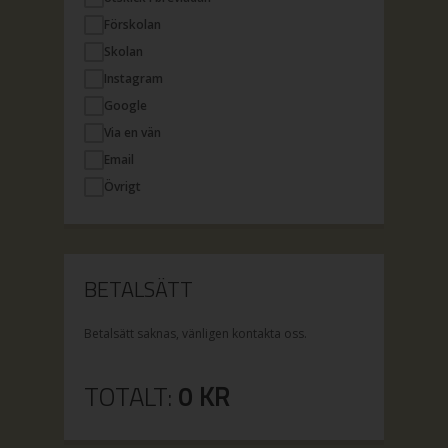
Förskolan
Skolan
Instagram
Google
Via en vän
Email
Övrigt
BETALSÄTT
Betalsätt saknas, vänligen kontakta oss.
TOTALT:
0
KR