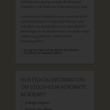
ditt/dina barn ska figurera på vår hemsida/i
utskick ber vi er maila oss innan träningens start.
Undertecknad vårdnadshavare samtycker till att
ovanstående köpare ingår ovanstående avtal
och påtar mig ansvar så som för egen skuld för
betalningen av de tjänster/varor som köpts enligt
avtalet. Jag godkänner också avtalets
betalningsvillkor.
Ja, jag har läst och godkänt Stockholm
Acrobatic Academys villkor.
HUR FICK DU INFORMATION
OM STOCKHOLM ACROBATIC
ACADEMY?
Deltagit tidigare
Utskick i brevlådan