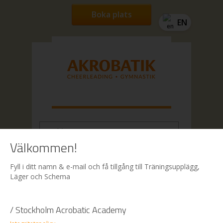
Boka plats
EN
Välkommen!
Hem
| Boka
Fyll i ditt namn & e-mail och få tillgång till Träningsupplägg,
Läger och Schema
Boka
/ Stockholm Acrobatic Academy