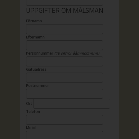
UPPGIFTER OM MÅLSMAN
Förnamn
Efternamn
Personnummer
(10 siffror ååmmddnnnn)
Gatuadress
Postnummer
Ort
Telefon
Mobil