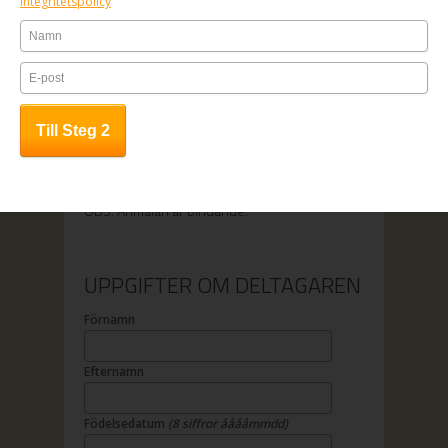
Integritetspolicy
1. Fyll i anmälningsformuläret
2. Betala online
3. All kursinfo sänds till angiven e-
mailadress
1. Fyll i anmälningsformuläret
2. Faktura samt kursinfo sänds till
angiven adress
OBS! Anmälan är bindande.
UPPGIFTER OM DELTAGAREN
Förnamn
Efternamn
Födelsedatum
(8 siffror ååååmmdd)