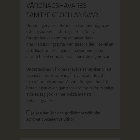
VÅRDNADSHAVARES
SAMTYCKE OCH ANSVAR
Under lägerveckan/terminen kommer några av
träningspassen att fotograferas. Dessa
fotografier kan komma att användas i
marknadsföringssyfte. Om du förälder inte vill att
ditt/dina barn ska figurera på vår hemsida/i
utskick ber vi er maila oss innan träningens start.
Undertecknad vårdnadshavare samtycker till att
ovanstående köpare ingår ovanstående avtal
och påtar mig ansvar så som för egen skuld för
betalningen av de tjänster/varor som köpts enligt
avtalet. Jag godkänner också avtalets
betalningsvillkor.
Ja, jag har läst och godkänt Stockholm
Acrobatic Academys villkor.