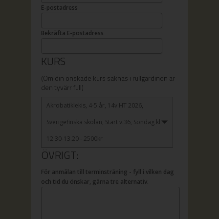
E-postadress
Bekräfta E-postadress
KURS
(Om din önskade kurs saknas i rullgardinen är
den tyvärr full)
Akrobatiklekis, 4-5 år, 14v HT 2026,
Sverigefinska skolan, Start v.36, Söndag kl
12.30-13.20 - 2500kr
ÖVRIGT:
För anmälan till terminsträning - fyll i vilken dag
och tid du önskar, gärna tre alternativ.