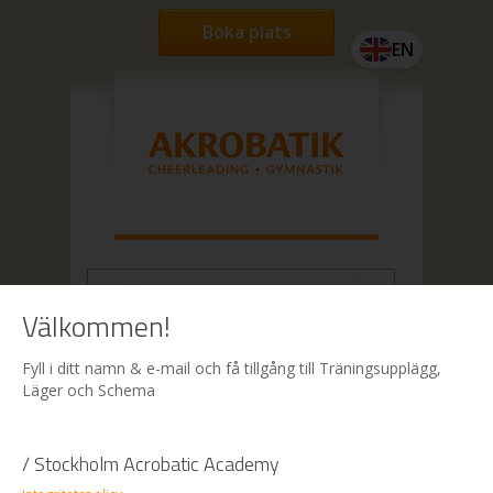
Boka plats
EN
Välkommen!
Hem
| Boka
Fyll i ditt namn & e-mail och få tillgång till Träningsupplägg,
Läger och Schema
Boka
/ Stockholm Acrobatic Academy