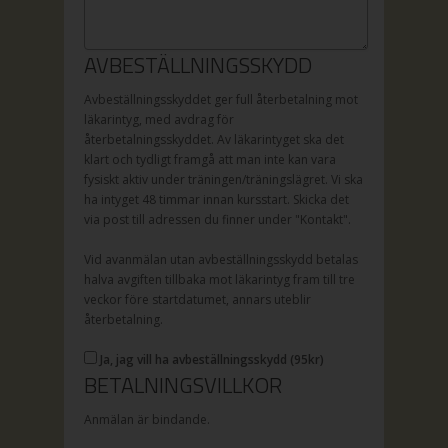
AVBESTÄLLNINGSSKYDD
Avbeställningsskyddet ger full återbetalning mot
läkarintyg, med avdrag för
återbetalningsskyddet. Av läkarintyget ska det
klart och tydligt framgå att man inte kan vara
fysiskt aktiv under träningen/träningslägret. Vi ska
ha intyget 48 timmar innan kursstart. Skicka det
via post till adressen du finner under "Kontakt".
Vid avanmälan utan avbeställningsskydd betalas
halva avgiften tillbaka mot läkarintyg fram till tre
veckor före startdatumet, annars uteblir
återbetalning.
Ja, jag vill ha avbeställningsskydd (
95
kr)
BETALNINGSVILLKOR
Anmälan är bindande.