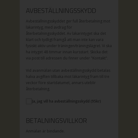
AVBESTÄLLNINGSSKYDD
Avbeställningsskyddet ger full återbetalning mot
läkarintyg, med avdrag för
återbetalningsskyddet. Av läkarintyget ska det
klart och tydligt framgå att man inte kan vara
fysiskt aktiv under träningen/träningslägret. Vi ska
ha intyget 48 timmar innan kursstart. Skicka det
via post till adressen du finner under "Kontakt".
Vid avanmälan utan avbeställningsskydd betalas
halva avgiften tillbaka mot läkarintyg fram till tre
veckor före startdatumet, annars uteblir
återbetalning.
Ja, jag vill ha avbeställningsskydd (
95
kr)
BETALNINGSVILLKOR
Anmälan är bindande.