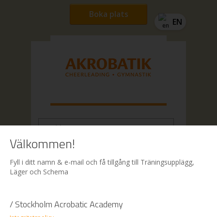
Boka plats
EN
Välkommen!
Hem
| Boka
Fyll i ditt namn & e-mail och få tillgång till Träningsupplägg,
Läger och Schema
Boka
/ Stockholm Acrobatic Academy