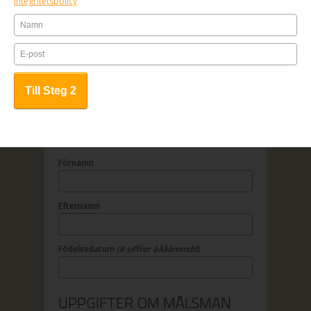
Integritetspolicy
1. Fyll i anmälningsformuläret
2. Betala online
3. All kursinfo sänds till angiven e-
mailadress
OBS! Anmälan är bindande.
UPPGIFTER OM DELTAGAREN
Förnamn
Efternamn
Födelsedatum
(8 siffror ååååmmdd)
UPPGIFTER OM MÅLSMAN