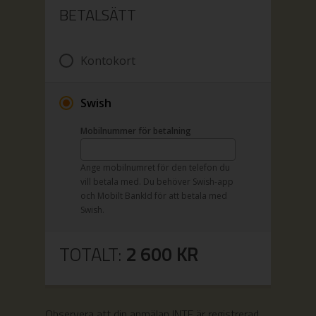
BETALSÄTT
Kontokort
Swish
Mobilnummer för betalning
Ange mobilnumret för den telefon du
vill betala med. Du behöver Swish-app
och Mobilt BankId för att betala med
Swish.
TOTALT:
2 600
KR
Observera att din anmälan INTE är registrerad