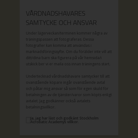
VÅRDNADSHAVARES
SAMTYCKE OCH ANSVAR
Under lägerveckan/terminen kommer några av
träningspassen att fotograferas. Dessa
fotografier kan komma att användas i
marknadsföringssyfte. Om du förälder inte vill att
ditt/dina barn ska figurera på vår hemsida/i
utskick ber vi er maila oss innan träningens start.
Undertecknad vårdnadshavare samtycker till att
ovanstående köpare ingår ovanstående avtal
och påtar mig ansvar så som för egen skuld för
betalningen av de tjänster/varor som köpts enligt
avtalet. Jag godkänner också avtalets
betalningsvillkor.
Ja, jag har läst och godkänt Stockholm
Acrobatic Academys villkor.