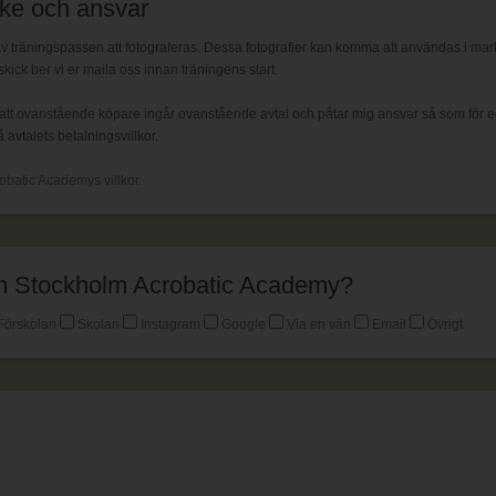
ke och ansvar
räningspassen att fotograferas. Dessa fotografier kan komma att användas i markna
skick ber vi er maila oss innan träningens start.
tt ovanstående köpare ingår ovanstående avtal och påtar mig ansvar så som för ege
avtalets betalningsvillkor.
obatic Academys villkor.
 om Stockholm Acrobatic Academy?
Förskolan
Skolan
Instagram
Google
Via en vän
Email
Övrigt