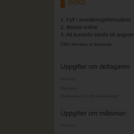
Boka
1. Fyll i anmälningsformuläret
2. Betala online
3. All kursinfo sänds till angiv
OBS! Anmälan är bindande.
Uppgifter om deltagaren
Förnamn
Efternamn
Födelsedatum
(8 siffror ååååmmdd)
Uppgifter om målsman
Förnamn