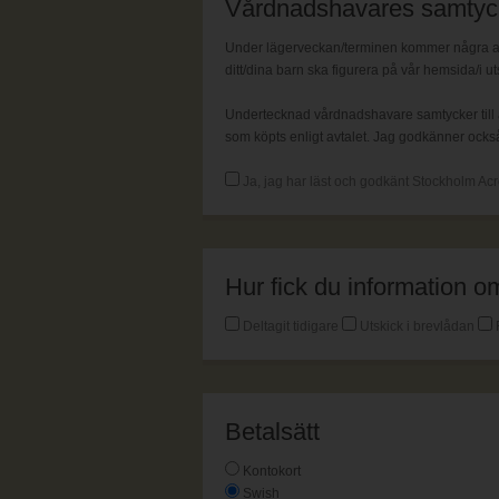
Vårdnadshavares samtyc
Under lägerveckan/terminen kommer några av t
ditt/dina barn ska figurera på vår hemsida/i ut
Undertecknad vårdnadshavare samtycker till a
som köpts enligt avtalet. Jag godkänner också 
Ja, jag har läst och godkänt Stockholm Acr
Hur fick du information
Deltagit tidigare
Utskick i brevlådan
Betalsätt
Kontokort
Swish