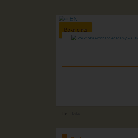
EN
Boka plats
Hem
| Boka