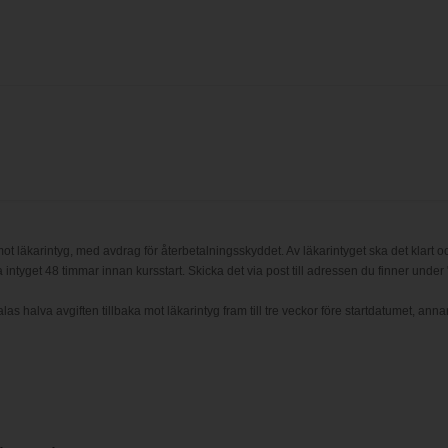
ot läkarintyg, med avdrag för återbetalningsskyddet. Av läkarintyget ska det klart oc
 intyget 48 timmar innan kursstart. Skicka det via post till adressen du finner under 
 halva avgiften tillbaka mot läkarintyg fram till tre veckor före startdatumet, annar