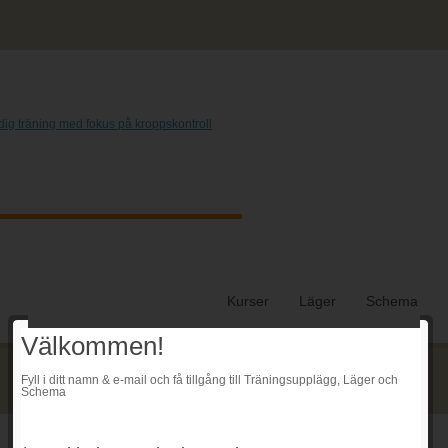
Kurser
Läger
Schema
Välkommen!
Fyll i ditt namn & e-mail och få tillgång till Träningsupplägg, Läger och
Schema