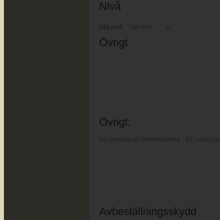
Nivå
Välj nivå
Övrigt
Övrigt:
För anmälan till terminsträning - fyll i vilken d
Avbeställningsskydd