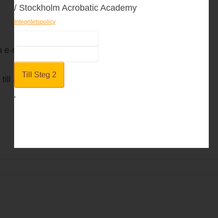
/ Stockholm Acrobatic Academy
Integritetspolicy
en e-mailadress
till angiven adress