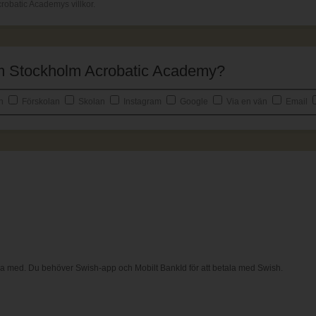
robatic Academys villkor.
 om Stockholm Acrobatic Academy?
an
Förskolan
Skolan
Instagram
Google
Via en vän
Email
ala med. Du behöver Swish-app och Mobilt BankId för att betala med Swish.