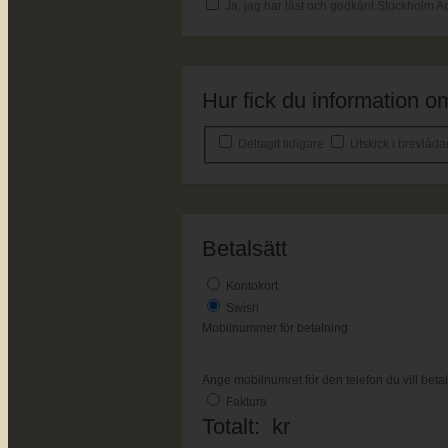
Ja, jag har läst och godkänt Stockholm Ac
Hur fick du information
Deltagit tidigare
Utskick i brevlåd
Betalsätt
Kontokort
Swish
Mobilnummer för betalning
Ange mobilnumret för den telefon du vill bet
Faktura
Totalt:
kr