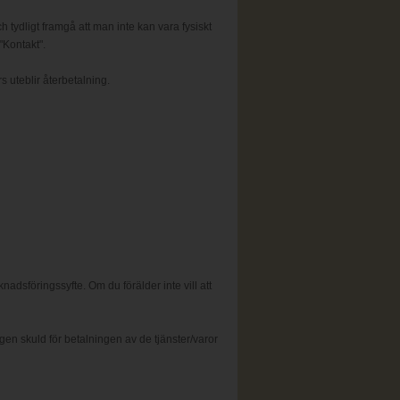
h tydligt framgå att man inte kan vara fysiskt
"Kontakt".
s uteblir återbetalning.
dsföringssyfte. Om du förälder inte vill att
n skuld för betalningen av de tjänster/varor