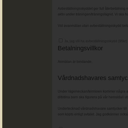
Avbeställningsskyddet ger full återbetalning m
aktiv under träningen/träningslägret. Vi ska ha
Vid avanmälan utan avbeställningsskydd betalas
Ja, jag vill ha avbeställningsskydd (
95
kr)
Betalningsvillkor
Anmälan är bindande.
Vårdnadshavares samtyc
Under lägerveckan/terminen kommer några av t
ditt/dina barn ska figurera på vår hemsida/i ut
Undertecknad vårdnadshavare samtycker till a
som köpts enligt avtalet. Jag godkänner också 