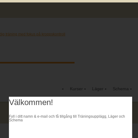
Kurser
Läger
Schema
Välkommen!
Fyll i ditt namn & e-mail och få tillgång till Träningsupplägg, Läger och
Schema