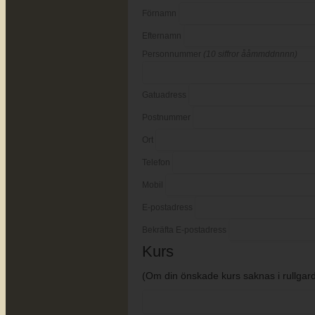
Förnamn
Efternamn
Personnummer
(10 siffror ååmmddnnnn)
Gatuadress
Postnummer
Ort
Telefon
Mobil
E-postadress
Bekräfta E-postadress
Kurs
(Om din önskade kurs saknas i rullgardi