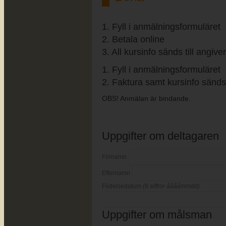
1. Fyll i anmälningsformuläret
2. Betala online
3. All kursinfo sänds till angiv
1. Fyll i anmälningsformuläret
2. Faktura samt kursinfo sänds 
OBS! Anmälan är bindande.
Uppgifter om deltagaren
Förnamn
Efternamn
Födelsedatum
(8 siffror ååååmmdd)
Uppgifter om målsman