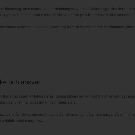
ot läkarintyg, med avdrag för återbetalningsskyddet. Av läkarintyget ska det klart oc
 intyget 48 timmar innan kursstart. Skicka det via post till adressen du finner under 
 halva avgiften tillbaka mot läkarintyg fram till tre veckor före startdatumet, annar
ke och ansvar
räningspassen att fotograferas. Dessa fotografier kan komma att användas i markna
skick ber vi er maila oss innan träningens start.
tt ovanstående köpare ingår ovanstående avtal och påtar mig ansvar så som för ege
avtalets betalningsvillkor.