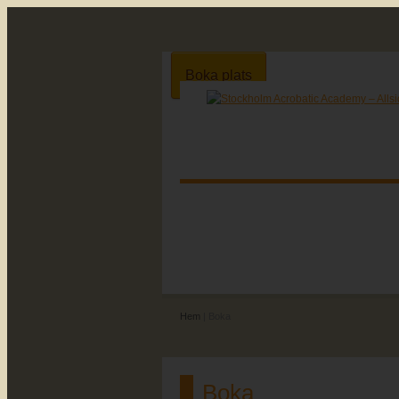
Boka plats
Hem
| Boka
Boka