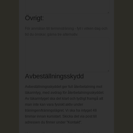
Övrigt:
För anmälan till terminsträning - fyll i vilken dag och
tid du önskar, gärna tre alternativ.
Avbeställningsskydd
Avbeställningsskyddet ger full återbetalning mot
läkarintyg, med avdrag för återbetalningsskyddet.
Av läkarintyget ska det klart och tydligt framgå att
man inte kan vara fysiskt aktiv under
träningen/träningslägret. Vi ska ha intyget 48
timmar innan kursstart. Skicka det via post till
adressen du finner under "Kontakt".