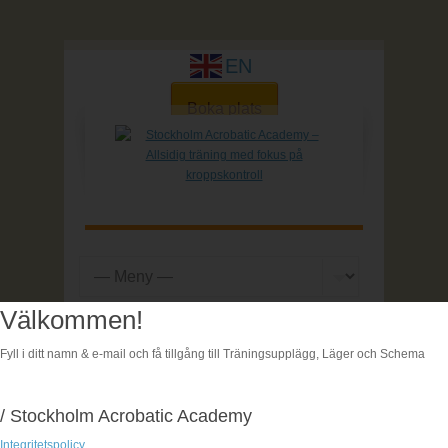
EN
Boka plats
Välkommen!
Hem
| Boka
Fyll i ditt namn & e-mail och få tillgång till Träningsupplägg, Läger och Schema
Boka
/ Stockholm Acrobatic Academy
Integritetspolicy