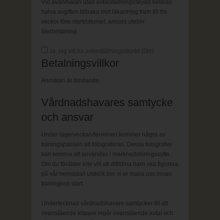
Vid avanmälan utan avbeställningsskydd betalas
halva avgiften tillbaka mot läkarintyg fram till tre
veckor före startdatumet, annars uteblir
återbetalning.
Ja, jag vill ha avbeställningsskydd (
0
kr)
Betalningsvillkor
Anmälan är bindande.
Vårdnadshavares samtycke
och ansvar
Under lägerveckan/terminen kommer några av
träningspassen att fotograferas. Dessa fotografier
kan komma att användas i marknadsföringssyfte.
Om du förälder inte vill att ditt/dina barn ska figurera
på vår hemsida/i utskick ber vi er maila oss innan
träningens start.
Undertecknad vårdnadshavare samtycker till att
ovanstående köpare ingår ovanstående avtal och