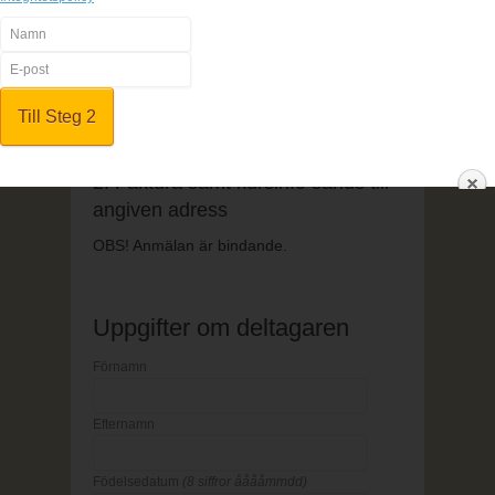
1. Fyll i anmälningsformuläret
2. Betala online
3. All kursinfo sänds till angiven e-
mailadress
1. Fyll i anmälningsformuläret
2. Faktura samt kursinfo sänds till
angiven adress
OBS! Anmälan är bindande.
Uppgifter om deltagaren
Förnamn
Efternamn
Födelsedatum
(8 siffror ååååmmdd)