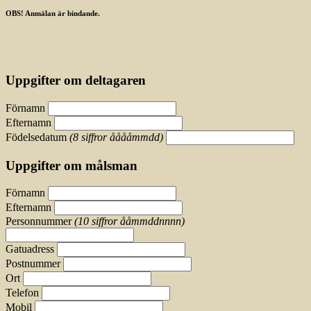
OBS! Anmälan är bindande.
Uppgifter om deltagaren
Förnamn
Efternamn
Födelsedatum
(8 siffror ååååmmdd)
Uppgifter om målsman
Förnamn
Efternamn
Personnummer
(10 siffror ååmmddnnnn)
Gatuadress
Postnummer
Ort
Telefon
Mobil